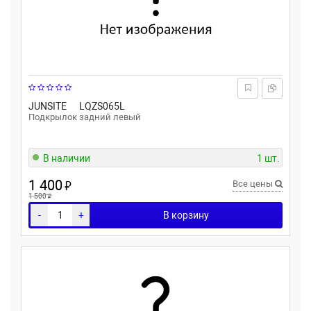
JUNSITE
LQZS065L
Подкрылок задний левый
В наличии
1 шт.
1 400
₽
Все цены
₽
1 500
-
+
В корзину