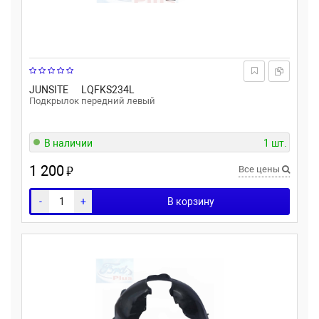
JUNSITE
LQFKS234L
Подкрылок передний левый
В наличии
1 шт.
1 200
₽
Все цены
-
+
В корзину