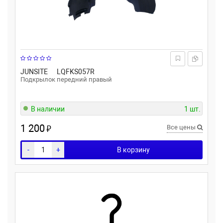
JUNSITE
LQFKS057R
Подкрылок передний правый
В наличии
1 шт.
1 200
₽
Все цены
-
+
В корзину