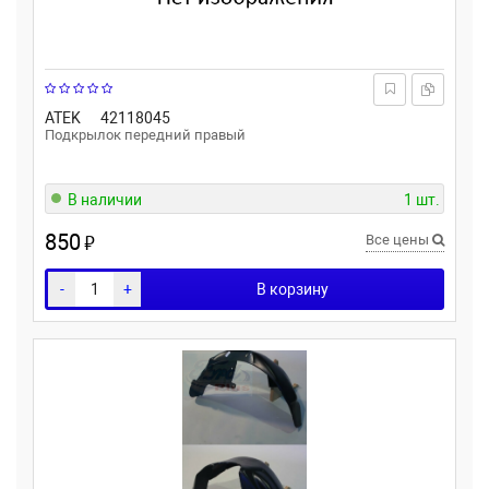
ATEK
42118045
Подкрылок передний правый
В наличии
1 шт.
850
₽
Все цены
-
+
В корзину