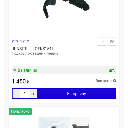
JUNSITE
LQFKS151L
Подкрылок задний левый
В наличии
1 шт.
1 450
₽
Все цены
-
+
В корзину
Популярно