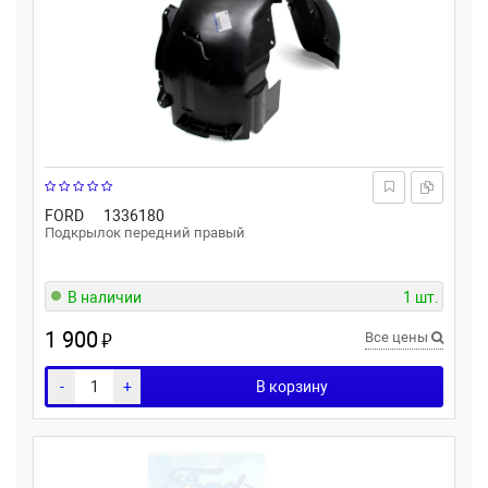
FORD
1336180
Подкрылок передний правый
В наличии
1 шт.
1 900
₽
Все цены
-
+
В корзину