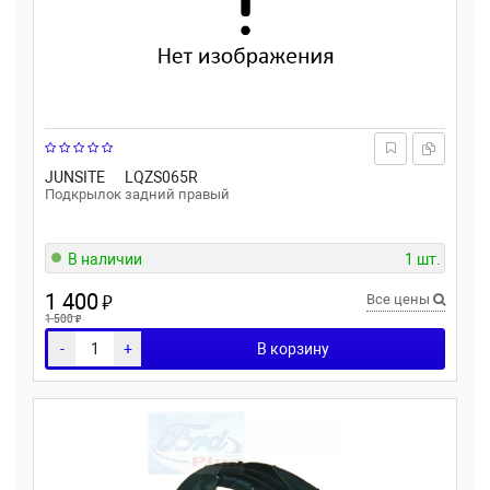
JUNSITE
LQZS065R
Подкрылок задний правый
В наличии
1 шт.
1 400
₽
Все цены
₽
1 500
-
+
В корзину