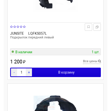
JUNSITE
LQFKS057L
Подкрылок передний левый
В наличии
1 шт.
1 200
₽
Все цены
-
+
В корзину