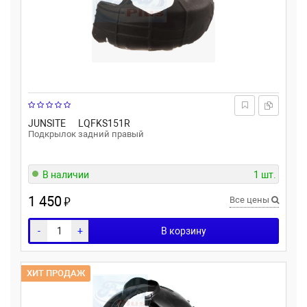
JUNSITE
LQFKS151R
Подкрылок задний правый
В наличии
1 шт.
1 450
₽
Все цены
-
+
В корзину
ХИТ ПРОДАЖ