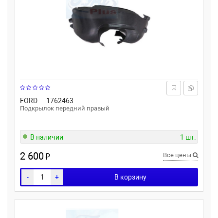
FORD
1762463
Подкрылок передний правый
В наличии
1 шт.
2 600
₽
Все цены
-
+
В корзину