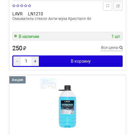
LAVR
LN1210
Омыватель стекол Анти-муха Кристалл 4л
В наличии
1 шт.
250
₽
Все цены
-
+
В корзину
Акция