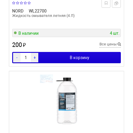
NORD
WL22700
Жидкость омывателя летняя (4 Л)
В наличии
4 шт.
200
₽
Все цены
-
+
В корзину